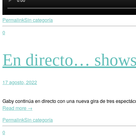
Permalink
Sin categoría
0
En directo… shows
17 agosto, 2022
Gaby continúa en directo con una nueva gira de tres espectá
Read more →
Permalink
Sin categoría
0